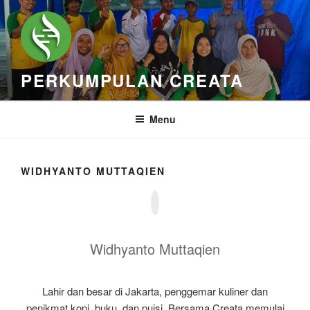
Skip
to
content
PERKUMPULAN CREATA
Menu
WIDHYANTO MUTTAQIEN
Widhyanto Muttaqien
Lahir dan besar di Jakarta, penggemar kuliner dan
penikmat kopi, buku, dan puisi. Bersama Creata memulai